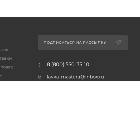
ПОДПИСАТЬСЯ НА РАССЫЛКУ
латы
тавки
8 (800) 550-75-10
 товар
ет
lavka-mastera@inbox.ru
Московская обл., Реутов,
просп. Мира, 69