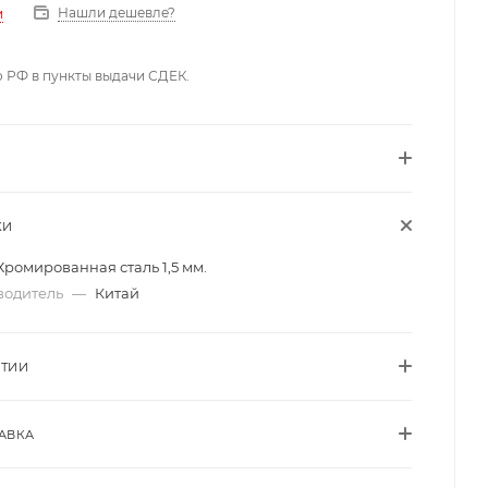
Нашли дешевле?
и
о РФ в пункты выдачи СДЕК.
КИ
Хромированная сталь 1,5 мм.
водитель
—
Китай
НТИИ
АВКА