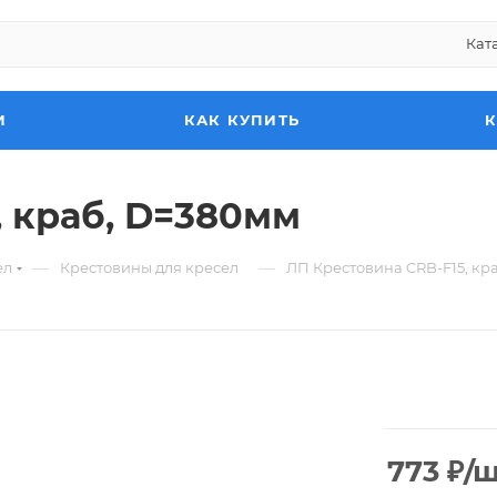
Кат
И
КАК КУПИТЬ
, краб, D=380мм
—
—
ел
Крестовины для кресел
ЛП Крестовина CRB-F15, кр
773
₽
/