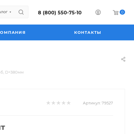
алог
8 (800) 550-75-10
0
КОМПАНИЯ
КОНТАКТЫ
аб, D=380мм
Артикул:
79527
шт