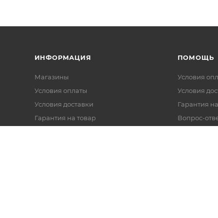
ИНФОРМАЦИЯ
ПОМОЩЬ
Магазины
Условия оп
Условия оплаты
Условия дос
Условия доставки
Гарантия на
Гарантия на товар
Вопрос-отв
Реквизиты
Политика обработки персональных
данных
Оферта
Согласие на обработку данных