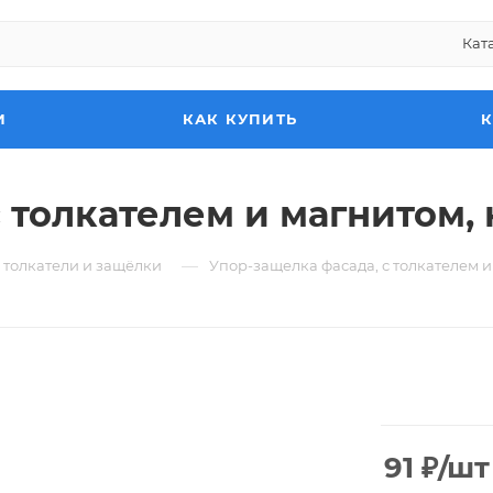
Кат
И
КАК КУПИТЬ
с толкателем и магнитом,
—
толкатели и защёлки
Упор-защелка фасада, с толкателем 
91
₽
/шт