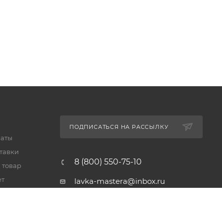
ПОДПИСАТЬСЯ НА РАССЫЛКУ
латы
тавки
8 (800) 550-75-10
 товар
ет
lavka-mastera@inbox.ru
Московская обл., Реутов,
просп. Мира, 69