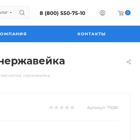
алог
8 (800) 550-75-10
0
КОМПАНИЯ
КОНТАКТЫ
 нержавейка
и магнитом, нержавейка
Артикул:
79281