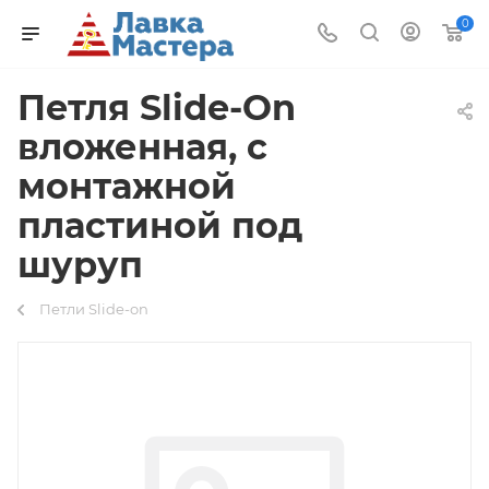
0
Петля Slide-On
вложенная, с
монтажной
пластиной под
шуруп
Петли Slide-on