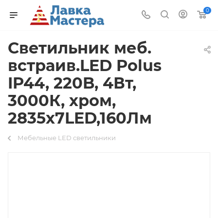
0
Светильник меб.
встраив.LED Polus
IP44, 220B, 4Вт,
3000К, хром,
2835х7LED,160Лм
Мебельные LED светильники