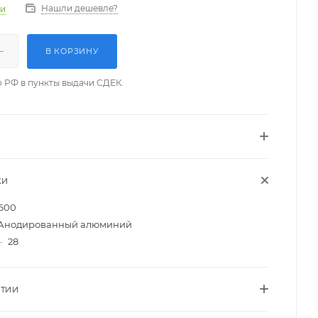
Нашли дешевле?
ии
В КОРЗИНУ
о РФ в пункты выдачи СДЕК.
КИ
600
Анодированный алюминий
—
28
НТИИ