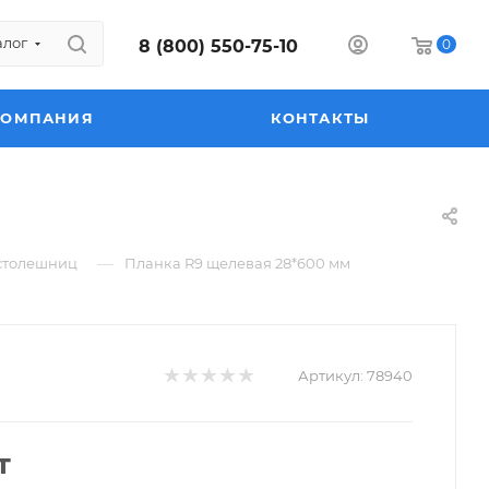
алог
8 (800) 550-75-10
0
КОМПАНИЯ
КОНТАКТЫ
—
столешниц
Планка R9 щелевая 28*600 мм
Артикул:
78940
т