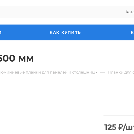
Кат
И
КАК КУПИТЬ
600 мм
—
юминиевые планки для панелей и столешниц
Планки для 
125
₽
/ш