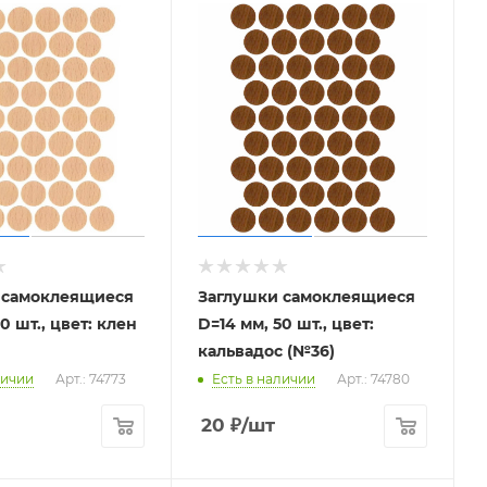
 самоклеящиеся
Заглушки самоклеящиеся
0 шт., цвет: клен
D=14 мм, 50 шт., цвет:
кальвадос (№36)
личии
Арт.: 74773
Есть в наличии
Арт.: 74780
20
₽
/шт