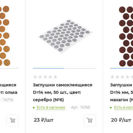
ющиеся
Заглушки самоклеящиеся
Заглушки
т: ольха
D=14 мм, 50 шт., цвет:
D=14 мм, 5
серебро (№6)
махагон (
.: 74776
Есть в наличии
Арт.: 74765
Есть в на
23
₽
/шт
20
₽
/шт