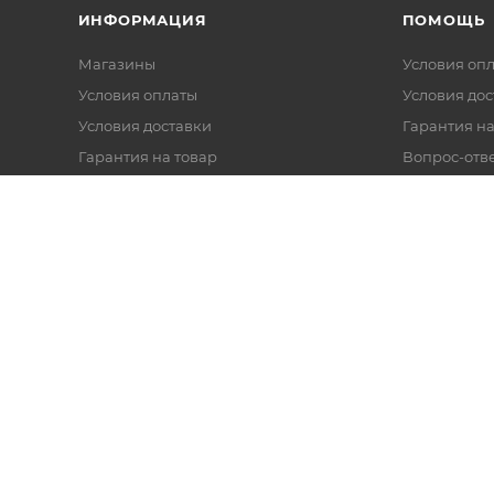
ИНФОРМАЦИЯ
ПОМОЩЬ
Магазины
Условия оп
Условия оплаты
Условия дос
Условия доставки
Гарантия на
Гарантия на товар
Вопрос-отв
Реквизиты
Политика обработки персональных
данных
Оферта
Согласие на обработку данных