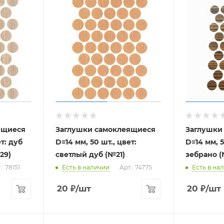
ящиеся
Заглушки самоклеящиеся
Заглушки
ет: дуб
D=14 мм, 50 шт., цвет:
D=14 мм, 5
29)
светлый дуб (№21)
зебрано (
.: 78151
Есть в наличии
Арт.: 74775
Есть в на
20
₽
/шт
20
₽
/шт