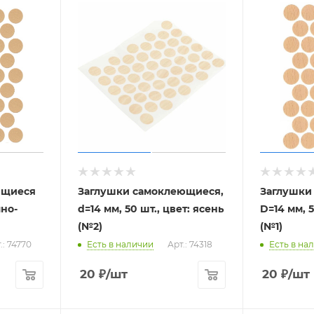
ящиеся
Заглушки самоклеющиеся,
Заглушки
мно-
d=14 мм, 50 шт., цвет: ясень
D=14 мм, 5
(№2)
(№1)
.: 74770
Есть в наличии
Арт.: 74318
Есть в на
20
₽
/шт
20
₽
/шт