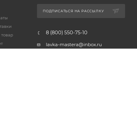
ПОДПИСАТЬСЯ НА РАССЫЛКУ
латы
тавки
8 (800) 550-75-10
 товар
ет
lavka-mastera@inbox.ru
Московская обл., Реутов,
просп. Мира, 69