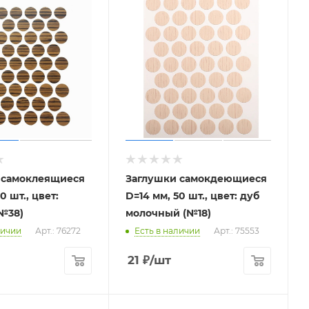
 самоклеящиеся
Заглушки самокдеющиеся
0 шт., цвет:
D=14 мм, 50 шт., цвет: дуб
№38)
молочный (№18)
личии
Арт.: 76272
Есть в наличии
Арт.: 75553
21
₽
/шт