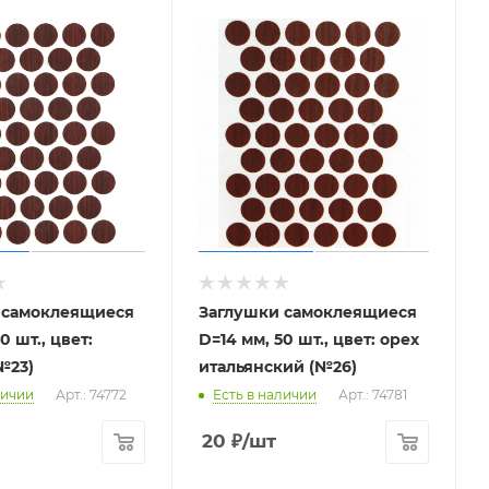
 самоклеящиеся
Заглушки самоклеящиеся
0 шт., цвет:
D=14 мм, 50 шт., цвет: орех
№23)
итальянский (№26)
личии
Арт.: 74772
Есть в наличии
Арт.: 74781
20
₽
/шт