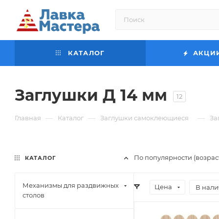
КАТАЛОГ
АКЦИ
Заглушки Д 14 мм
12
—
—
—
Главная
Каталог
Заглушки самоклеющиеся
За
По популярности (возра
КАТАЛОГ
Механизмы для раздвижных
Цена
В нали
столов