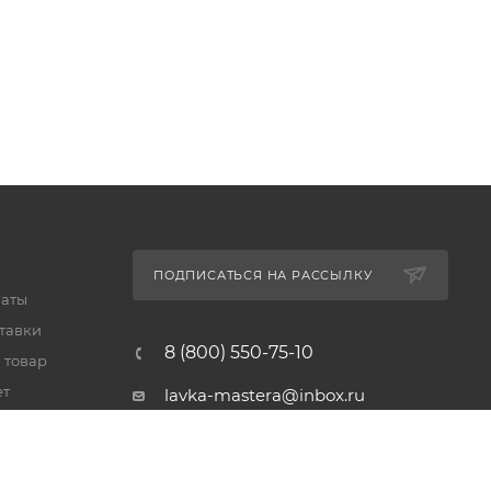
ПОДПИСАТЬСЯ НА РАССЫЛКУ
латы
тавки
8 (800) 550-75-10
 товар
ет
lavka-mastera@inbox.ru
Московская обл., Реутов,
просп. Мира, 69