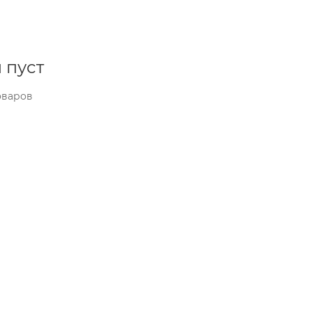
 пуст
оваров