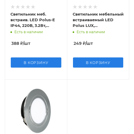
Светильник меб.
Светильник мебельный
встраив. LED Polus-E
встраиваемый LED
IP44, 220B, 3.2Вт,
Polus LUX,
3000К, ник.матов.,
220B,3,5Вт,4000К,
Есть в наличии
Есть в наличии
7LED,130Лм
кабель 0,5м, хром
388
₽
/шт
249
₽
/шт
В КОРЗИНУ
В КОРЗИНУ