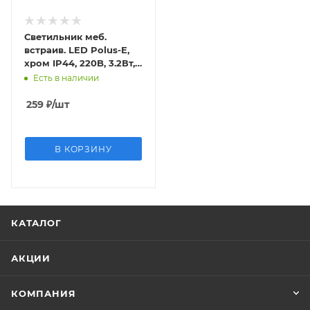
Светильник меб.
встраив. LED Polus-E,
хром IP44, 220B, 3.2Вт,
4000К, 7LED,130Лм
Есть в наличии
259
₽
/шт
В КОРЗИНУ
КАТАЛОГ
АКЦИИ
КОМПАНИЯ