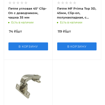
Петля угловая 45° Clip-
Петля MF Prima Top 3D,
On с доводчиком,
45мм, Clip-on,
чашка 35 мм
полунакладная, с
доводчиком, мягкий
Есть в наличии
Есть в наличии
ход
74
₽
/шт
119
₽
/шт
В КОРЗИНУ
В КОРЗИНУ