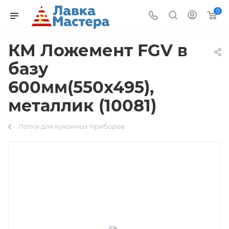
0
КМ Ложемент FGV в
базу
600мм(550х495),
металлик (10081)
Лотки для кухонных приборов