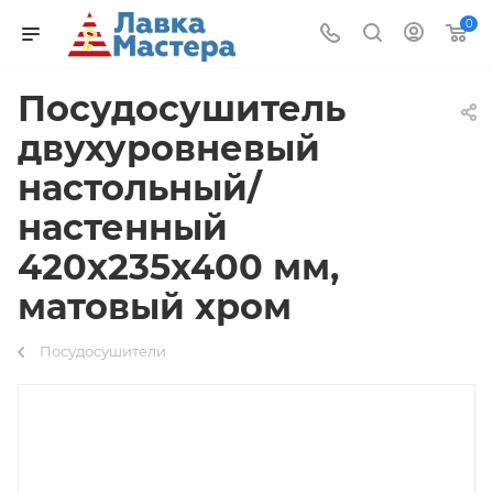
0
Поcудосушитель
двухуровневый
настольный/
настенный
420х235х400 мм,
матовый хром
Посудосушители