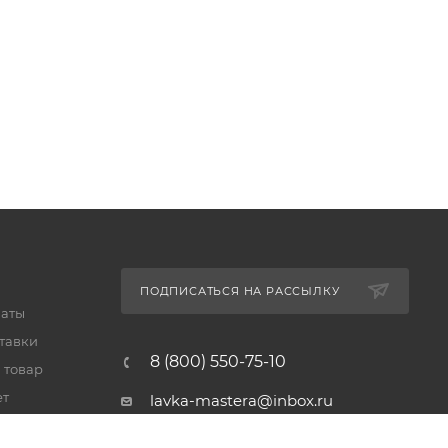
ПОДПИСАТЬСЯ НА РАССЫЛКУ
латы
тавки
8 (800) 550-75-10
 товар
ет
lavka-mastera@inbox.ru
Московская обл., Реутов,