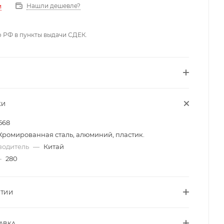
Нашли дешевле?
и
о РФ в пункты выдачи СДЕК.
КИ
568
Хромированная сталь, алюминий, пластик.
водитель
—
Китай
—
280
НТИИ
АВКА