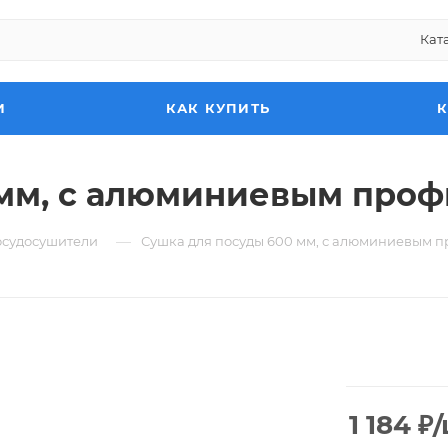
Кат
И
КАК КУПИТЬ
мм, с алюминиевым проф
—
судосушители
Сушка для посуды 600 мм, с алюминиевым п
1 184
₽