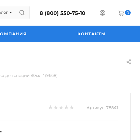
алог
8 (800) 550-75-10
0
КОМПАНИЯ
КОНТАКТЫ
а для специй 90мл.* (9668)
Артикул:
78841
т