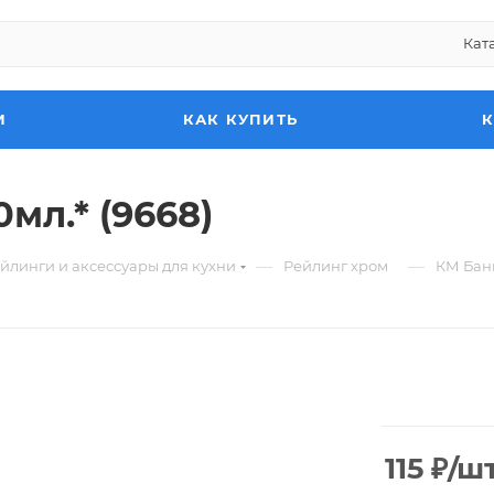
Кат
И
КАК КУПИТЬ
мл.* (9668)
—
—
йлинги и аксессуары для кухни
Рейлинг хром
КМ Банк
115
₽
/ш