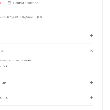
Нашли дешевле?
и
о РФ в пункты выдачи СДЕК.
КИ
водитель
—
Китай
—
60
НТИИ
АВКА