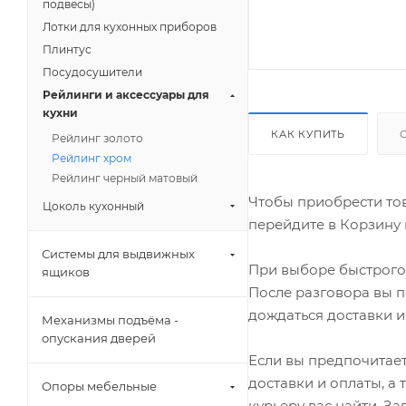
подвесы)
Лотки для кухонных приборов
Плинтус
Посудосушители
Рейлинги и аксессуары для
кухни
КАК КУПИТЬ
Рейлинг золото
Рейлинг хром
Рейлинг черный матовый
Чтобы приобрести тов
Цоколь кухонный
перейдите в Корзину 
Системы для выдвижных
При выборе быстрого 
ящиков
После разговора вы п
дождаться доставки и
Механизмы подъёма -
опускания дверей
Если вы предпочитает
доставки и оплаты, а
Опоры мебельные
курьеру вас найти. З