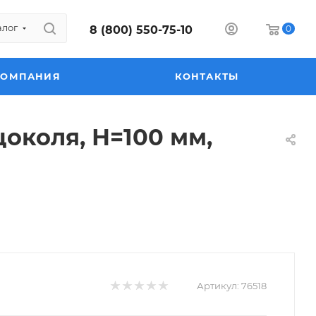
алог
8 (800) 550-75-10
0
КОМПАНИЯ
КОНТАКТЫ
околя, Н=100 мм,
Артикул:
76518