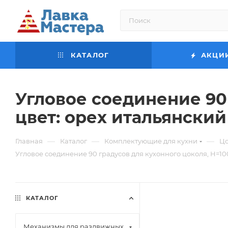
КАТАЛОГ
АКЦИ
Угловое соединение 90 
цвет: орех итальянский
—
—
—
Главная
Каталог
Комплектующие для кухни
Цо
Угловое соединение 90 градусов для кухонного цоколя, Н=100
КАТАЛОГ
Механизмы для раздвижных