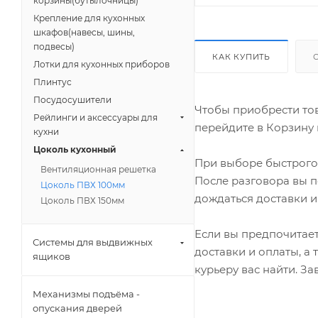
корзины(бутылочницы)
Крепление для кухонных
шкафов(навесы, шины,
подвесы)
КАК КУПИТЬ
Лотки для кухонных приборов
Плинтус
Посудосушители
Чтобы приобрести тов
Рейлинги и аксессуары для
перейдите в Корзину 
кухни
Цоколь кухонный
При выборе быстрого 
Вентиляционная решетка
После разговора вы п
Цоколь ПВХ 100мм
дождаться доставки и
Цоколь ПВХ 150мм
Если вы предпочитает
Системы для выдвижных
доставки и оплаты, а
ящиков
курьеру вас найти. З
Механизмы подъёма -
опускания дверей