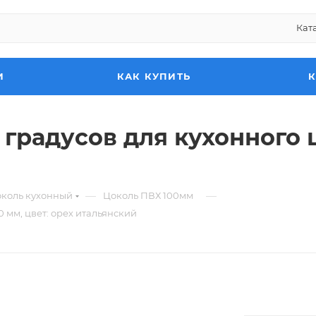
Кат
И
КАК КУПИТЬ
градусов для кухонного ц
—
—
коль кухонный
Цоколь ПВХ 100мм
 мм, цвет: орех итальянский