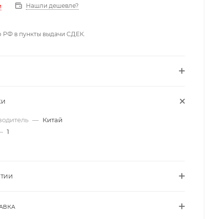
Нашли дешевле?
и
о РФ в пункты выдачи СДЕК.
КИ
водитель
—
Китай
—
1
НТИИ
АВКА