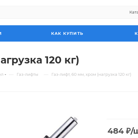
Кат
И
КАК КУПИТЬ
агрузка 120 кг)
—
—
ел
Газ-лифты
Газ-лифт, 60 мм, хром (нагрузка 120 кг)
484
₽
/