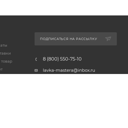
ПОДПИСАТЬСЯ НА РАССЫЛКУ
латы
тавки
8 (800) 550-75-10
 товар
ет
lavka-mastera@inbox.ru
Московская обл., Реутов,
просп. Мира, 69