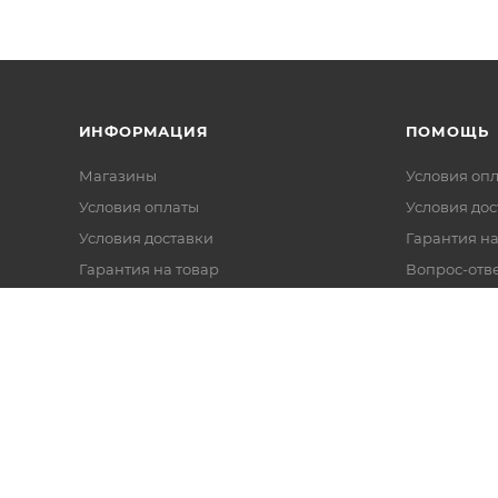
ИНФОРМАЦИЯ
ПОМОЩЬ
Магазины
Условия оп
Условия оплаты
Условия дос
Условия доставки
Гарантия на
Гарантия на товар
Вопрос-отв
Реквизиты
Политика обработки персональных
данных
Оферта
Согласие на обработку данных