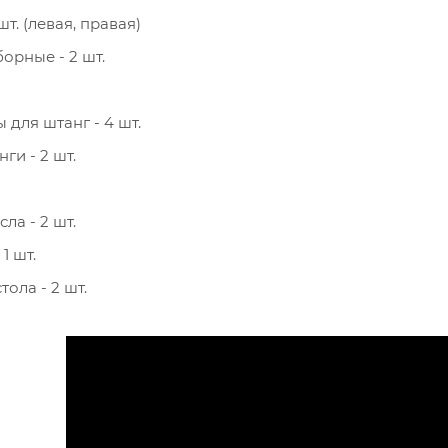
т. (левая, правая)
орные - 2 шт.
для штанг - 4 шт.
ги - 2 шт.
а - 2 шт.
1 шт.
тола - 2 шт.