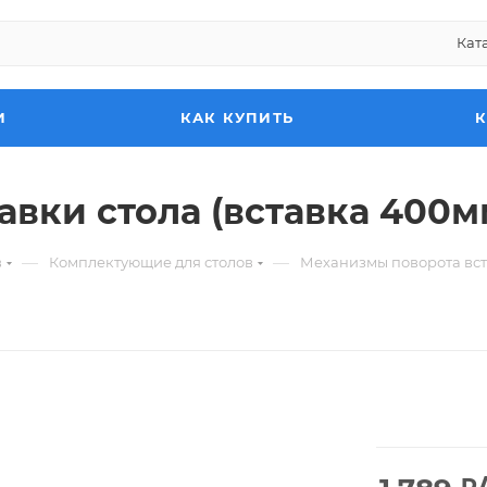
Кат
И
КАК КУПИТЬ
авки стола (вставка 400м
—
—
в
Комплектующие для столов
Механизмы поворота вст