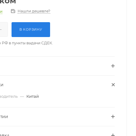
/ком
Нашли дешевле?
ии
В КОРЗИНУ
о РФ в пункты выдачи СДЕК.
КИ
водитель
—
Китай
НТИИ
АВКА