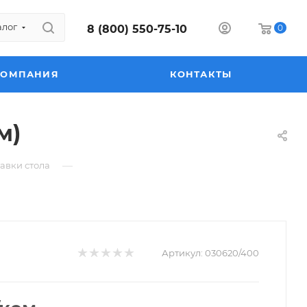
алог
8 (800) 550-75-10
0
КОМПАНИЯ
КОНТАКТЫ
м)
—
авки стола
Артикул:
030620/400