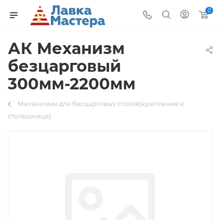
0
АК Механизм
безцарговый
300мм-2200мм
Механизмы для бесцарговых столов(крепление к
столешнице)