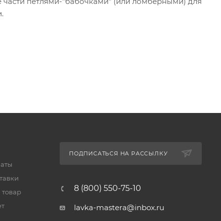
ее части петлями-"бабочками" (или ломберными) для
и.
ПОДПИСАТЬСЯ НА РАССЫЛКУ
латы
тавки
8 (800) 550-75-10
 товар
ет
lavka-mastera@inbox.ru