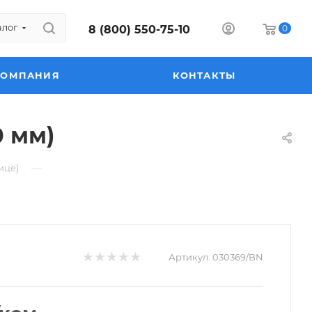
алог
8 (800) 550-75-10
0
КОМПАНИЯ
КОНТАКТЫ
0 мм)
—
ице)
Артикул:
030369/BN