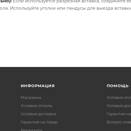
ьно):
Если используется разрезная вставка, соедините 
ола. Используйте уголки или пандусы для выезда вставк
ИНФОРМАЦИЯ
ПОМОЩЬ
Магазины
Условия оп
Условия оплаты
Условия дос
Условия доставки
Гарантия на
Гарантия на товар
Вопрос-отв
Реквизиты