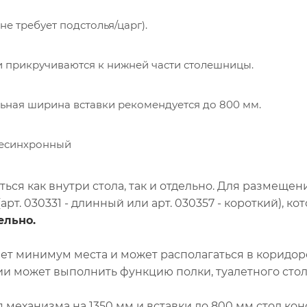
е требует подстолья/царг).
 прикручиваются к нижней части столешницы.
ная ширина вставки рекомендуется до 800 мм.
есинхронный
ться как внутри стола, так и отдельно. Для размеще
рт. 030331 - длинный или арт. 030357 - короткий), к
ельно.
т минимум места и может располагаться в коридоре, 
и может выполнить функцию полки, туалетного столи
я механизма на 1350 мм и вставки до 800 мм стол к