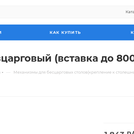
Кат
И
КАК КУПИТЬ
царговый (вставка до 80
—
в
Механизмы для бесцарговых столов(крепление к столешн