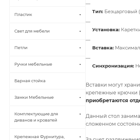
Тип:
Безцарговый (н
Пластик
Установка:
Каретки
Свет для мебели
Вставка:
Максималь
Петли
Ручки мебельные
Синхронизация:
Н
Барная стойка
Вставки могут храни
крепежные крючки (а
Замки Мебельные
приобретаются отд
Комплектующие для
Данный стол занимае
диванов и кроватей
сложенном состояни
Крепежная Фурнитура,
За счет раздвижени