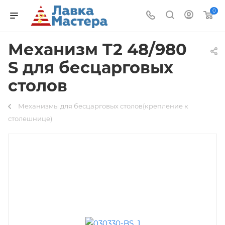
0
Механизм T2 48/980
S для бесцарговых
столов
Механизмы для бесцарговых столов(крепление к
столешнице)