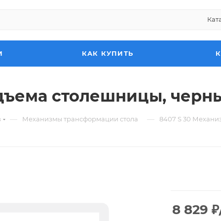
Кат
И
КАК КУПИТЬ
одъема столешницы, черн
—
—
в
Механизмы трансформации стола
8407 S 30 Механи
8 829
₽