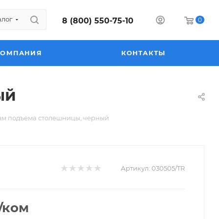
алог
8 (800) 550-75-10
0
КОМПАНИЯ
КОНТАКТЫ
ый
зм подъема столешницы, черный
Артикул:
030505/TR
/ком