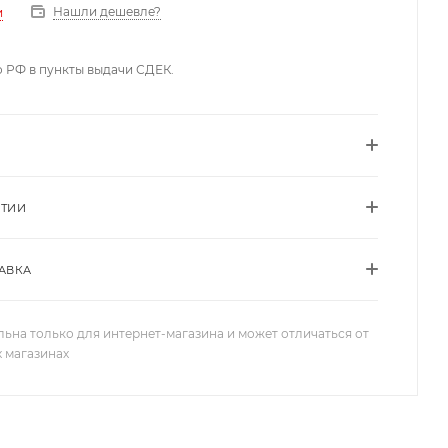
Нашли дешевле?
и
о РФ в пункты выдачи СДЕК.
НТИИ
АВКА
льна только для интернет-магазина и может отличаться от
х магазинах