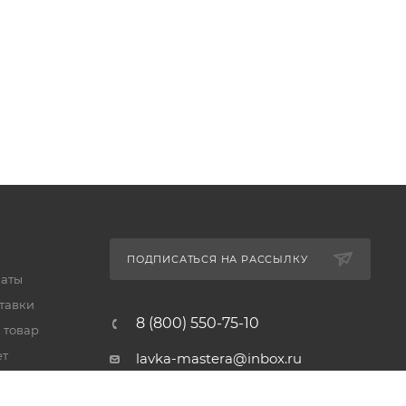
ПОДПИСАТЬСЯ НА РАССЫЛКУ
латы
тавки
8 (800) 550-75-10
 товар
ет
lavka-mastera@inbox.ru
Московская обл., Реутов,