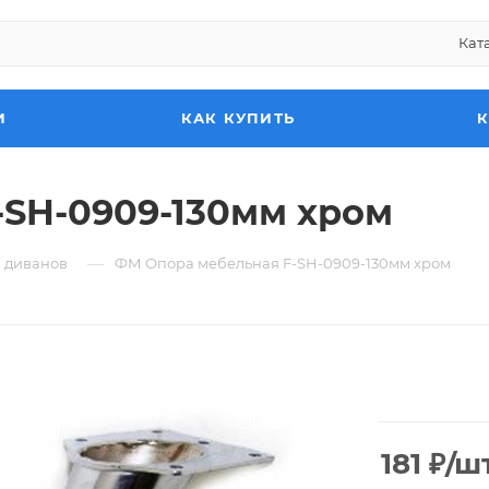
Кат
И
КАК КУПИТЬ
-SH-0909-130мм хром
—
 диванов
ФМ Опора мебельная F-SH-0909-130мм хром
181
₽
/ш