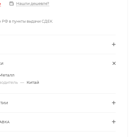
Нашли дешевле?
и
о РФ в пункты выдачи СДЕК.
КИ
Металл
водитель
—
Китай
НТИИ
АВКА