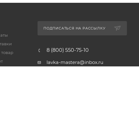
ПОДПИСАТЬСЯ НА РАССЫЛКУ
латы
тавки
8 (800) 550-75-10
 товар
ет
lavka-mastera@inbox.ru
Московская обл., Реутов,
просп. Мира, 69