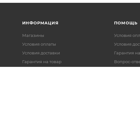
ИНФОРМАЦИЯ
ПОМОЩЬ
Магазины
Условия оп
Условия оплаты
Условия дос
Условия доставки
Гарантия на
Гарантия на товар
Вопрос-отв
Реквизиты
Политика обработки персональных
данных
Оферта
Согласие на обработку данных