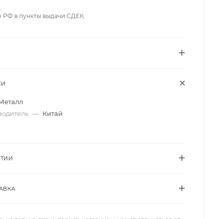
о РФ в пункты выдачи СДЕК.
КИ
Металл
водитель
—
Китай
НТИИ
АВКА