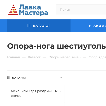
КАТАЛОГ
АКЦИ
Опора-нога шестиугол
—
—
—
Главная
Каталог
Опоры мебельные
Опоры для
КАТАЛОГ
Механизмы для раздвижных
столов