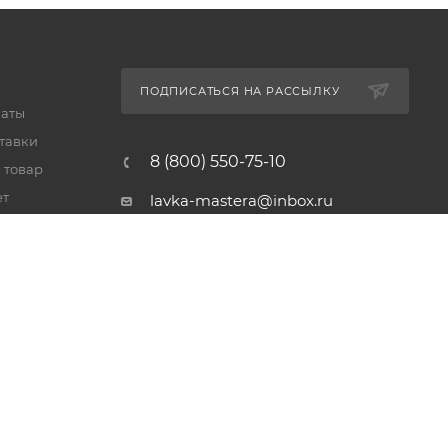
ПОДПИСАТЬСЯ НА РАССЫЛКУ
латы
тавки
8 (800) 550-75-10
 товар
ет
lavka-mastera@inbox.ru
Московская обл., Реутов,
просп. Мира, 69