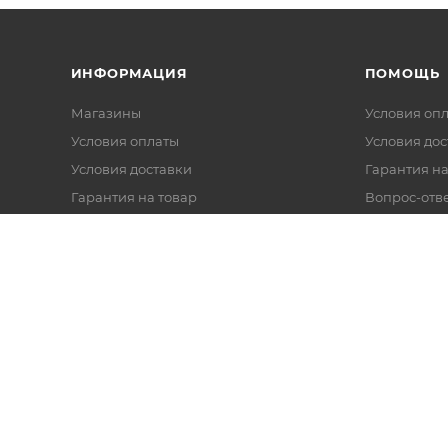
ИНФОРМАЦИЯ
ПОМОЩЬ
Магазины
Условия оп
Условия оплаты
Условия дос
Условия доставки
Гарантия на
Гарантия на товар
Вопрос-отв
Реквизиты
Политика обработки персональных
данных
Оферта
Согласие на обработку данных