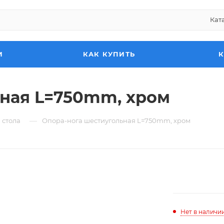
Кат
И
КАК КУПИТЬ
ьная L=750mm, хром
—
 стола
Опора-нога шестиугольная L=750mm, хром
Нет в наличи