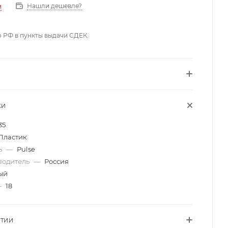
Нашли дешевле?
и
о РФ в пункты выдачи СДЕК.
КИ
35
Пластик
ь
—
Pulse
водитель
—
Россия
ый
—
18
НТИИ