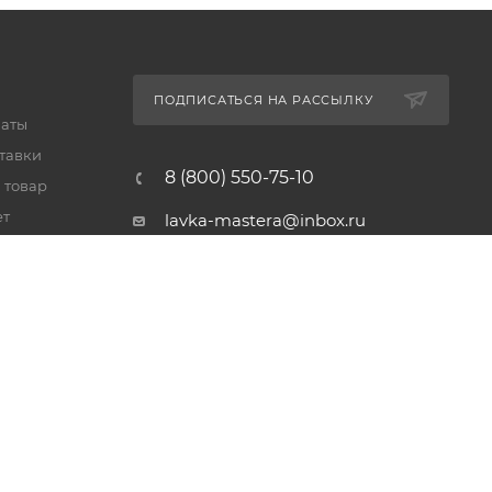
ПОДПИСАТЬСЯ НА РАССЫЛКУ
латы
тавки
8 (800) 550-75-10
 товар
ет
lavka-mastera@inbox.ru
Московская обл., Реутов,
просп. Мира, 69