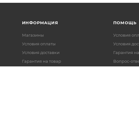
ИНФОРМАЦИЯ
ПОМОЩЬ
Магазины
Условия оп
Условия оплаты
Условия дос
Условия доставки
Гарантия на
Гарантия на товар
Вопрос-отв
Реквизиты
Политика обработки персональных
данных
Оферта
Согласие на обработку данных