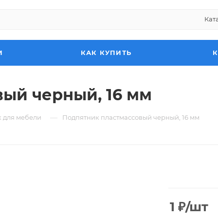
Кат
И
КАК КУПИТЬ
ый черный, 16 мм
—
 для мебели
Подпятник пластмассовый черный, 16 мм
1
₽
/шт