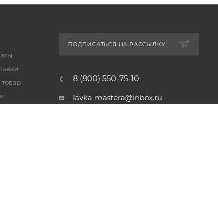
ПОДПИСАТЬСЯ НА РАССЫЛКУ
латы
тавки
8 (800) 550-75-10
 товар
ет
lavka-mastera@inbox.ru
Московская обл., Реутов,
просп. Мира, 69