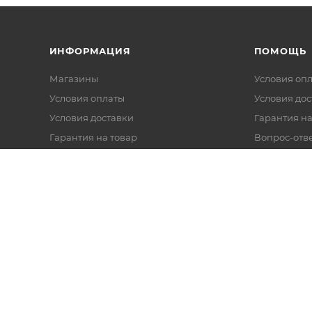
ИНФОРМАЦИЯ
ПОМОЩЬ
Магазины
Условия оп
Условия оплаты
Условия дос
Условия доставки
Гарантия на
Гарантия на товар
Вопрос-отв
Реквизиты
Политика обработки персональных
данных
Оферта
Согласие на обработку данных