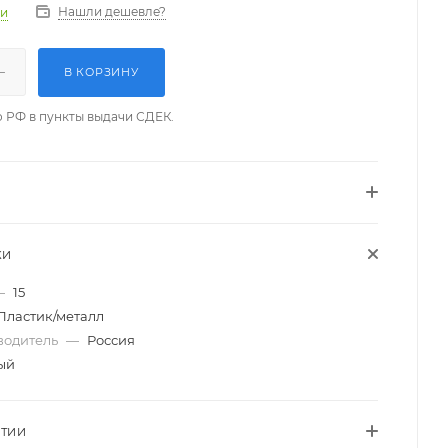
Нашли дешевле?
ии
В КОРЗИНУ
о РФ в пункты выдачи СДЕК.
КИ
—
15
Пластик/металл
водитель
—
Россия
ый
НТИИ