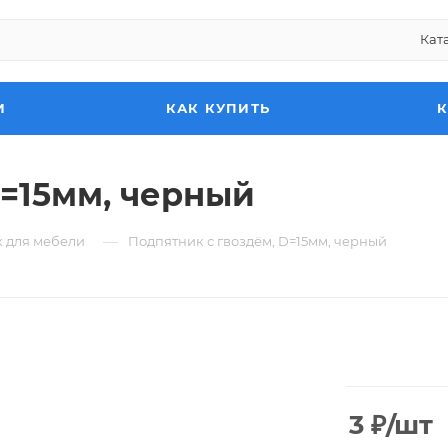
Кат
И
КАК КУПИТЬ
D=15мм, черный
—
 для мебели
Подпятник с гвоздём, D=15мм, черный
3
₽
/шт