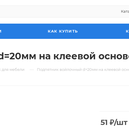
Кат
И
КАК КУПИТЬ
=20мм на клеевой основе
—
 для мебели
Подпятник войлочный d=20мм на клеевой основ
51
₽
/шт