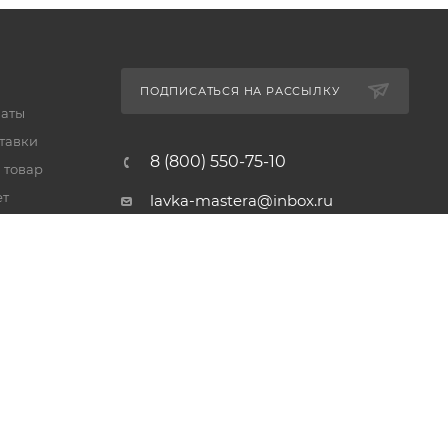
ПОДПИСАТЬСЯ НА РАССЫЛКУ
латы
тавки
8 (800) 550-75-10
 товар
ет
lavka-mastera@inbox.ru
Московская обл., Реутов,
просп. Мира, 69