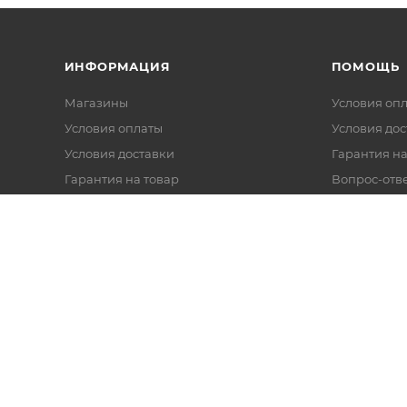
ИНФОРМАЦИЯ
ПОМОЩЬ
Магазины
Условия оп
Условия оплаты
Условия дос
Условия доставки
Гарантия на
Гарантия на товар
Вопрос-отв
Реквизиты
Политика обработки персональных
данных
Оферта
Согласие на обработку данных