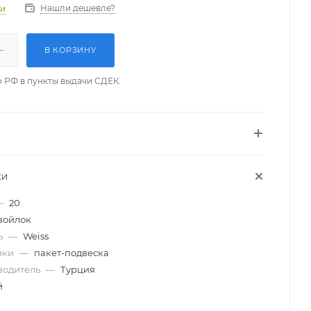
Нашли дешевле?
ии
В КОРЗИНУ
о РФ в пункты выдачи СДЕК.
КИ
—
20
войлок
ь
—
Weiss
вки
—
пакет-подвеска
водитель
—
Турция
й