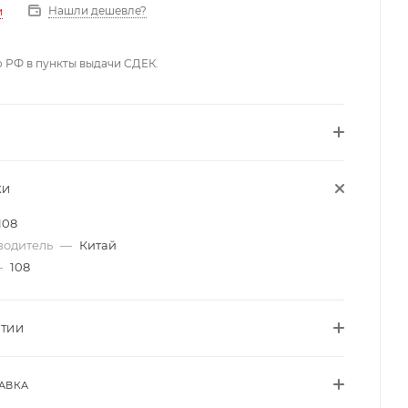
Нашли дешевле?
и
о РФ в пункты выдачи СДЕК.
КИ
108
водитель
—
Китай
—
108
НТИИ
АВКА