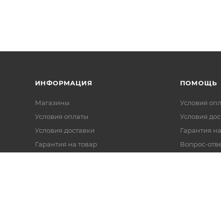
ИНФОРМАЦИЯ
ПОМОЩЬ
Магазины
Условия оп
Условия оплаты
Условия дос
Условия доставки
Гарантия на
Гарантия на товар
Вопрос-отв
Реквизиты
Политика обработки персональных
данных
Оферта
Согласие на обработку данных