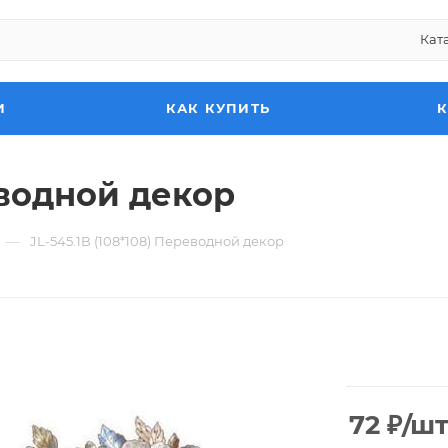
Кат
И
КАК КУПИТЬ
еводной декор
—
JL-545.1В (108*108) Переводной декор
72
₽
/ш