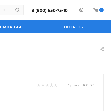
алог
8 (800) 550-75-10
0
КОМПАНИЯ
КОНТАКТЫ
Артикул:
160102
т