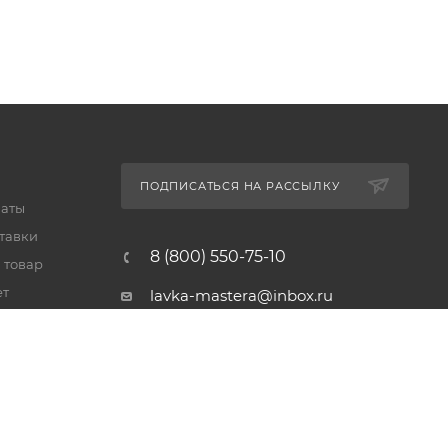
ПОДПИСАТЬСЯ НА РАССЫЛКУ
латы
тавки
8 (800) 550-75-10
 товар
ет
lavka-mastera@inbox.ru
Московская обл., Реутов,
просп. Мира, 69