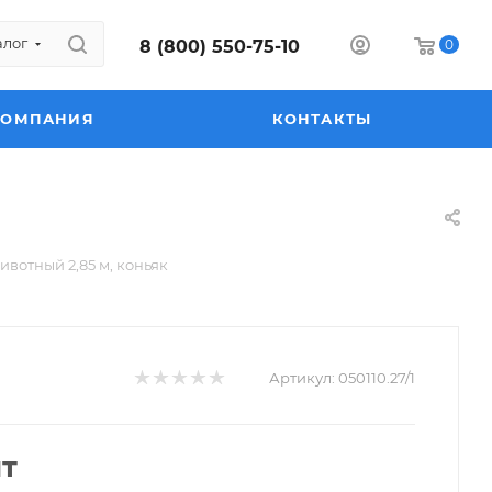
алог
8 (800) 550-75-10
0
КОМПАНИЯ
КОНТАКТЫ
вотный 2,85 м, коньяк
Артикул:
050110.27/1
шт