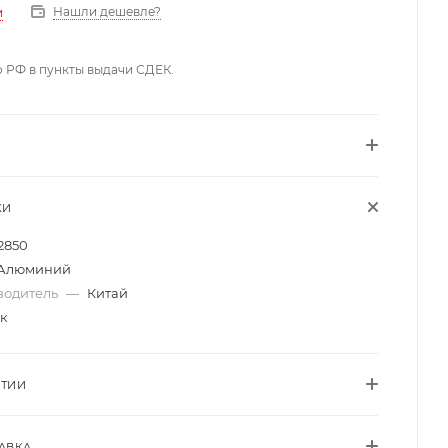
Нашли дешевле?
и
о РФ в пункты выдачи СДЕК.
КИ
2850
Алюминий
водитель
—
Китай
к
НТИИ
АВКА