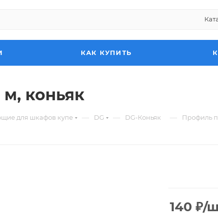
Кат
И
КАК КУПИТЬ
 м, коньяк
—
—
—
ющие для шкафов купе
DG
DG-Коньяк
Профиль пи
140
₽
/