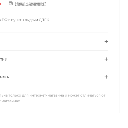
Нашли дешевле?
и
о РФ в пункты выдачи СДЕК.
НТИИ
АВКА
льна только для интернет-магазина и может отличаться от
х магазинах