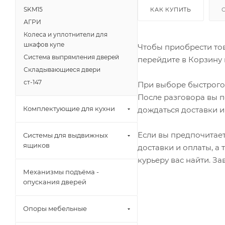
SKM15
КАК КУПИТЬ
АГРИ
Колеса и уплотнители для
шкафов купе
Чтобы приобрести тов
Система выпрямления дверей
перейдите в Корзину 
Складывающиеся двери
ст-147
При выборе быстрого 
После разговора вы п
Комплектующие для кухни
дождаться доставки и
Если вы предпочитает
Системы для выдвижных
ящиков
доставки и оплаты, а
курьеру вас найти. З
Механизмы подъёма -
опускания дверей
Опоры мебельные