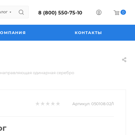
алог
8 (800) 550-75-10
0
КОМПАНИЯ
КОНТАКТЫ
 направляющая одинарная серебро
Артикул:
050108.02/1
ог