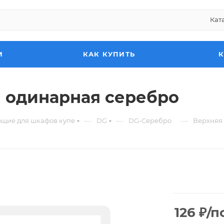
Кат
И
КАК КУПИТЬ
 одинарная серебро
—
—
—
ющие для шкафов купе
DG
DG-Серебро
Верхняя
126
₽
/п