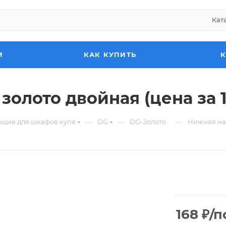
Кат
И
КАК КУПИТЬ
лото двойная (цена за 1
—
—
—
ющие для шкафов купе
DG
DG-Золото
Нижняя нап
168
₽
/п