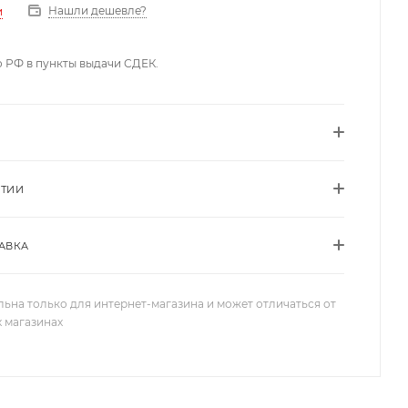
Нашли дешевле?
и
о РФ в пункты выдачи СДЕК.
НТИИ
АВКА
льна только для интернет-магазина и может отличаться от
х магазинах