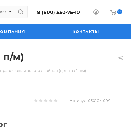
алог
8 (800) 550-75-10
0
КОМПАНИЯ
КОНТАКТЫ
 п/м)
равляющая золото двойная (цена за 1 п/м)
Артикул:
050104.09/1
ог