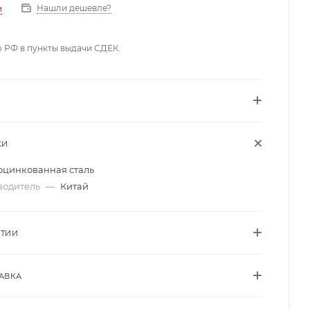
Нашли дешевле?
и
о РФ в пункты выдачи СДЕК.
КИ
оцинкованная сталь
водитель
—
Китай
НТИИ
АВКА