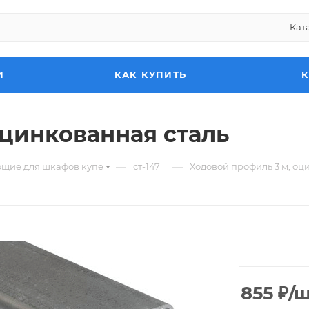
Кат
И
КАК КУПИТЬ
оцинкованная сталь
—
—
ющие для шкафов купе
ст-147
Ходовой профиль 3 м, оц
855
₽
/