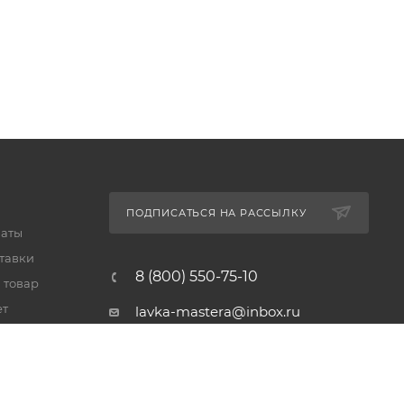
ПОДПИСАТЬСЯ НА РАССЫЛКУ
латы
тавки
8 (800) 550-75-10
 товар
ет
lavka-mastera@inbox.ru
Московская обл., Реутов,
просп. Мира, 69