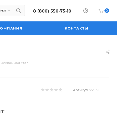
алог
8 (800) 550-75-10
0
КОМПАНИЯ
КОНТАКТЫ
инкованная сталь
Артикул:
77931
шт