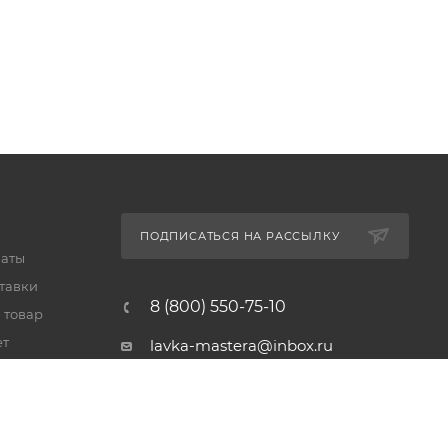
ПОДПИСАТЬСЯ НА РАССЫЛКУ
латы
тавки
8 (800) 550-75-10
 товар
ет
lavka-mastera@inbox.ru
Московская обл., Реутов,
просп. Мира, 69