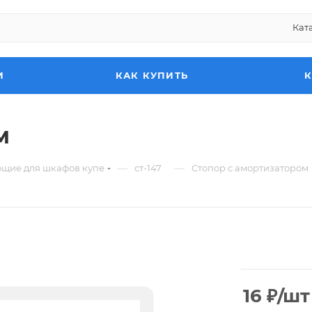
Кат
И
КАК КУПИТЬ
м
—
—
ющие для шкафов купе
ст-147
Стопор с амортизатором
16
₽
/шт