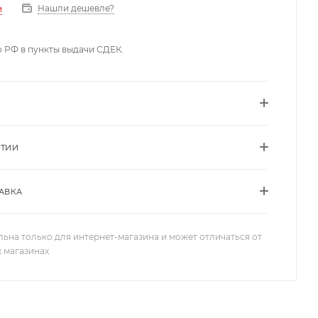
Нашли дешевле?
и
о РФ в пункты выдачи СДЕК.
НТИИ
АВКА
льна только для интернет-магазина и может отличаться от
х магазинах