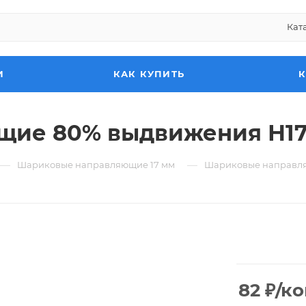
Кат
И
КАК КУПИТЬ
ие 80% выдвижения Н17 
—
—
Шариковые направляющие 17 мм
Шариковые направля
82
₽
/к