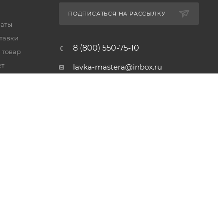
ПОДПИСАТЬСЯ НА РАССЫЛКУ
латы
тавки
8 (800) 550-75-10
 товар
ет
lavka-mastera@inbox.ru
Московская обл., Реутов,
просп. Мира, 69