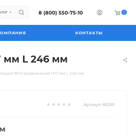
алог
8 (800) 550-75-10
0
КОМПАНИЯ
КОНТАКТЫ
мм L 246 мм
ющие 80% выдвижения Н17 мм L 246 мм
Артикул:
80250
ом