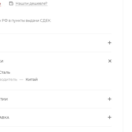
Нашли дешевле?
и
о РФ в пункты выдачи СДЕК.
КИ
Сталь
водитель
—
Китай
НТИИ
АВКА