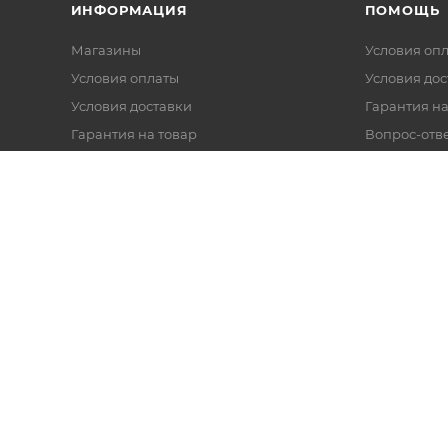
ИНФОРМАЦИЯ
ПОМОЩЬ
Магазины
Условия оп
Условия оплаты
Условия дос
Условия доставки
Гарантия на
Гарантия на товар
Вопрос-отв
Реквизиты
Политика обработки персональных
данных
Оферта
Согласие на обработку данных