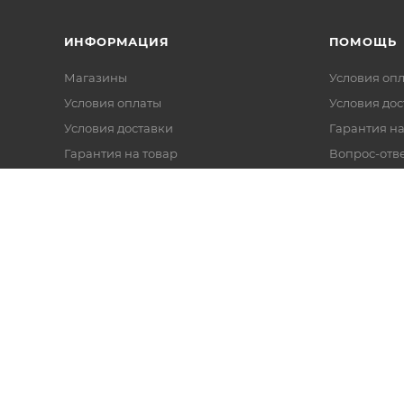
ИНФОРМАЦИЯ
ПОМОЩЬ
Магазины
Условия оп
Условия оплаты
Условия дос
Условия доставки
Гарантия на
Гарантия на товар
Вопрос-отв
Реквизиты
Политика обработки персональных
данных
Оферта
Согласие на обработку данных