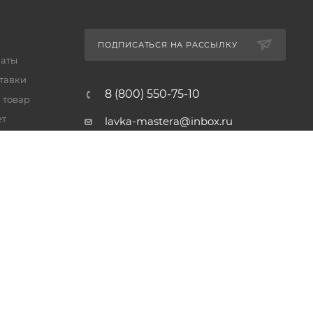
ПОДПИСАТЬСЯ НА РАССЫЛКУ
латы
тавки
8 (800) 550-75-10
 товар
ет
lavka-mastera@inbox.ru
Московская обл., Реутов,
просп. Мира, 69