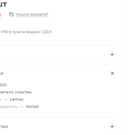
шт
Нашли дешевле?
и
о РФ в пункты выдачи СДЕК.
КИ
500
металл, пластик
ь
—
Lemax
водитель
—
Китай
НТИИ