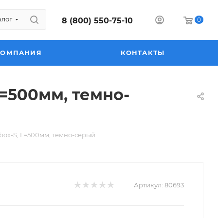
алог
8 (800) 550-75-10
0
КОМПАНИЯ
КОНТАКТЫ
=500мм, темно-
ox-S, L=500мм, темно-серый
Артикул:
80693