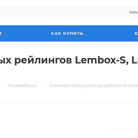
Кат
И
КАК КУПИТЬ
х рейлингов Lembox-S, L
—
—
Тандембоксы
Комплект прямоугольных рейлингов Lemb