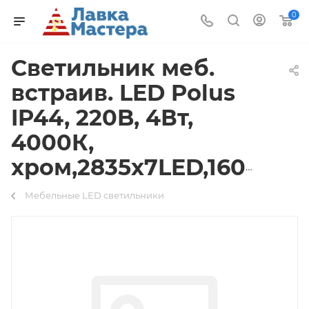
0
Светильник меб.
встраив. LED Polus
IP44, 220B, 4Вт,
4000К,
хром,2835х7LED,160Лм
Мебельные LED светильники