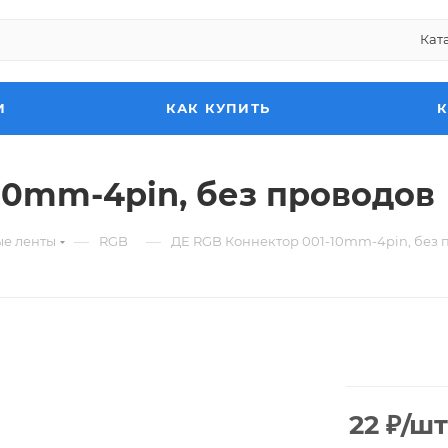
Кат
И
КАК КУПИТЬ
10mm-4pin, без проводов
—
—
ые ленты
RGB
ДЕ RGB Коннектор 001-10mm-4pin, без 
22
₽
/шт