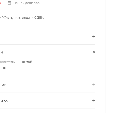
Нашли дешевле?
и
о РФ в пункты выдачи СДЕК.
КИ
водитель
—
Китай
—
10
НТИИ
АВКА