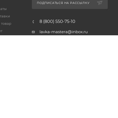
ПОДПИСАТЬСЯ НА РАССЫЛКУ
латы
тавки
8 (800) 550-75-10
 товар
ет
lavka-mastera@inbox.ru
Московская обл., Реутов,
просп. Мира, 69