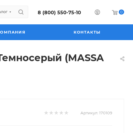
алог
8 (800) 550-75-10
0
КОМПАНИЯ
КОНТАКТЫ
 Темносерый (MASSA
Артикул:
170109