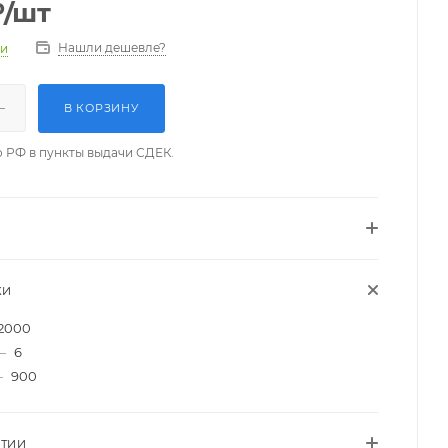
₽
/шт
Нашли дешевле?
ии
В КОРЗИНУ
о РФ в пункты выдачи СДЕК.
КИ
2000
—
6
—
900
НТИИ