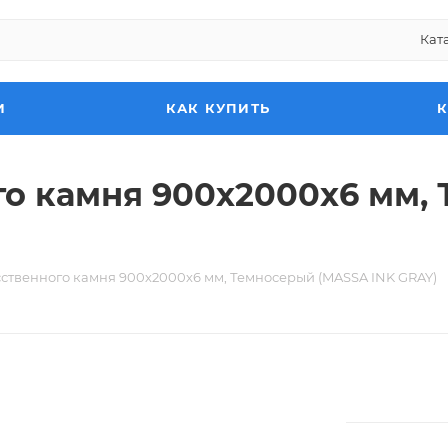
Кат
И
КАК КУПИТЬ
го камня 900х2000х6 мм,
сственного камня 900х2000х6 мм, Темносерый (MASSA INK GRAY)