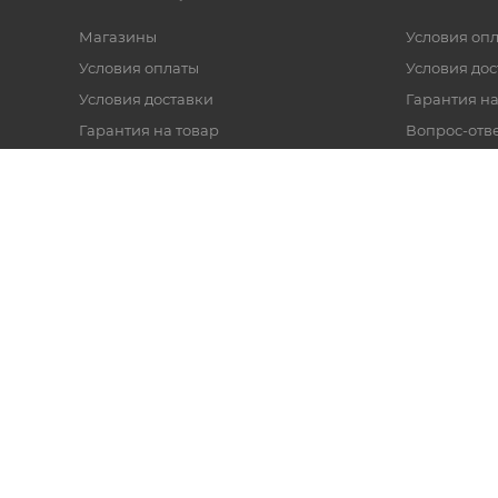
Магазины
Условия оп
Условия оплаты
Условия дос
Условия доставки
Гарантия на
Гарантия на товар
Вопрос-отв
Реквизиты
Политика обработки персональных
данных
Оферта
Согласие на обработку данных