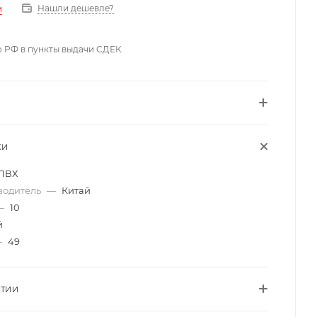
Нашли дешевле?
и
о РФ в пункты выдачи СДЕК.
КИ
ПВХ
водитель
—
Китай
—
10
й
—
49
НТИИ