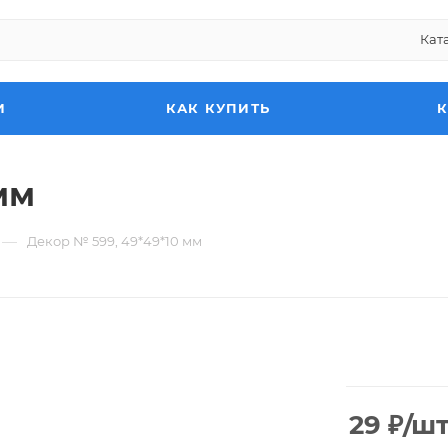
Кат
И
КАК КУПИТЬ
мм
—
Декор № 599, 49*49*10 мм
29
₽
/ш