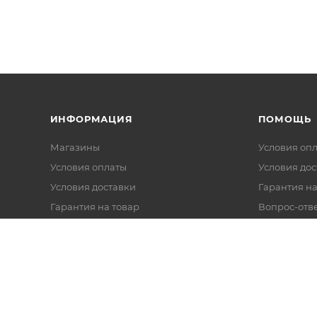
ИНФОРМАЦИЯ
ПОМОЩЬ
Магазины
Условия оп
Условия оплаты
Условия дос
Условия доставки
Гарантия на
Гарантия на товар
Вопрос-отв
Реквизиты
Политика обработки персональных
данных
Оферта
Согласие на обработку данных