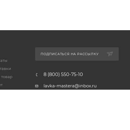
ПОДПИСАТЬСЯ НА РАССЫЛКУ
латы
тавки
8 (800) 550-75-10
 товар
ет
lavka-mastera@inbox.ru
Московская обл., Реутов,
просп. Мира, 69