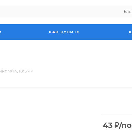
Кат
И
КАК КУПИТЬ
нг № 14, 10*5 мм
43
₽
/по