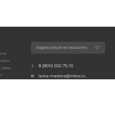
ПОДПИСАТЬСЯ НА РАССЫЛКУ
латы
тавки
8 (800) 550-75-10
 товар
ет
lavka-mastera@inbox.ru
Московская обл., Реутов,
просп. Мира, 69