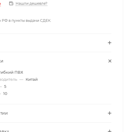
Нашли дешевле?
и
о РФ в пункты выдачи СДЕК.
КИ
гибкий ПВХ
водитель
—
Китай
—
5
—
10
НТИИ
АВКА