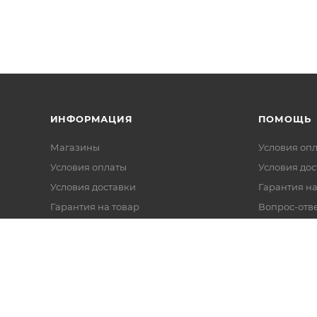
ИНФОРМАЦИЯ
ПОМОЩЬ
Магазины
Условия оп
Условия оплаты
Условия дос
Условия доставки
Гарантия на
Гарантия на товар
Вопрос-отв
Реквизиты
Политика обработки персональных
данных
Оферта
Согласие на обработку данных