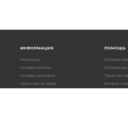
ИНФОРМАЦИЯ
ПОМОЩЬ
Магазины
Условия оп
Условия оплаты
Условия дос
Условия доставки
Гарантия на
Гарантия на товар
Вопрос-отв
Реквизиты
Политика обработки персональных
данных
Оферта
Согласие на обработку данных