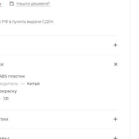
Нашли дешевле?
и
о РФ в пункты выдачи СДЕК.
КИ
ABS пластик
водитель
—
Китай
окраску
—
131
НТИИ
АВКА