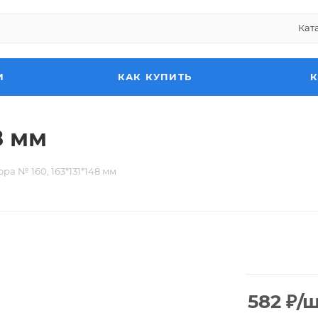
Кат
И
КАК КУПИТЬ
8 мм
ра № 160, 163*131*148 мм
582
₽
/