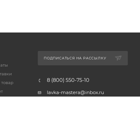
ПОДПИСАТЬСЯ НА РАССЫЛКУ
латы
тавки
8 (800) 550-75-10
 товар
ет
lavka-mastera@inbox.ru
Московская обл., Реутов,
просп. Мира, 69