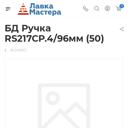
0
БД Ручка
RS217CP.4/96мм (50)
BOYARD